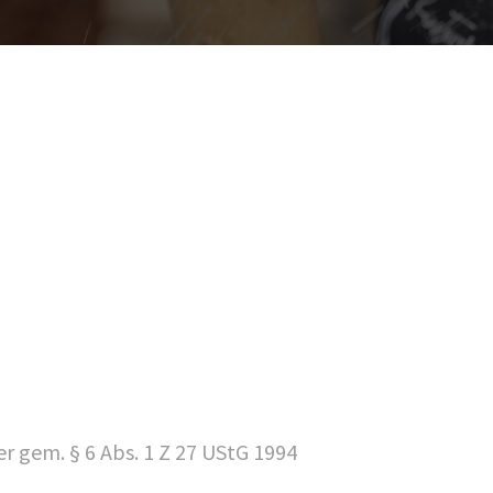
 gem. § 6 Abs. 1 Z 27 UStG 1994