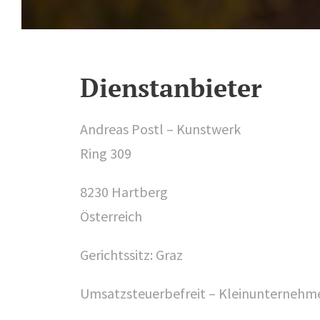
Dienstanbieter
Andreas Postl – Kunstwerk
Ring 309
8230 Hartberg
Österreich
Gerichtssitz: Graz
Umsatzsteuerbefreit – Kleinunternehmer