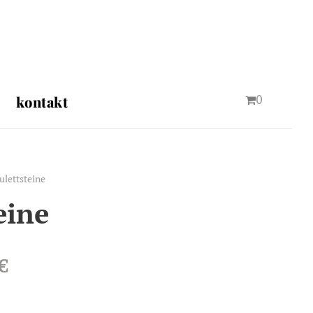
0
kontakt
lettsteine
eine
€