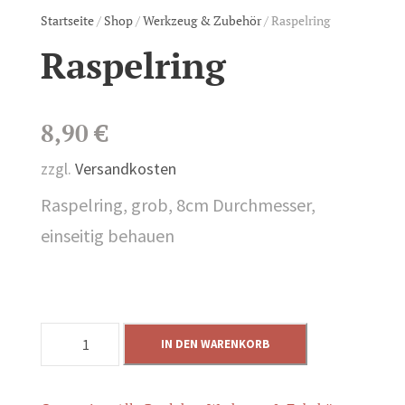
Startseite
/
Shop
/
Werkzeug & Zubehör
/ Raspelring
Raspelring
8,90
€
zzgl.
Versandkosten
Raspelring, grob, 8cm Durchmesser,
einseitig behauen
R
IN DEN WARENKORB
a
s